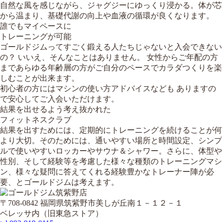
自然な風を感じながら、ジャグジーにゆっくり浸かる。体が芯
から温まり、基礎代謝の向上や血液の循環が良くなります。
誰でもマイペースに
トレーニングが可能
ゴールドジムってすごく鍛える人たちじゃないと入会できない
の？ いいえ、そんなことはありません。 女性からご年配の方
まであらゆる年齢層の方がご自分のペースでカラダつくりを楽
しむことが出来ます。
初心者の方にはマシンの使い方アドバイスなども ありますの
で安心してご入会いただけます。
結果を出せるよう考え抜かれた
フィットネスクラブ
結果を出すためには、定期的にトレーニングを続けることが何
より大切。そのためには、通いやすい場所と時間設定、シンプ
ルで使いやすいロッカーやサウナ＆シャワー。さらに、体型や
性別、そして経験等を考慮した様々な種類のトレーニングマシ
ン、様々な疑問に答えてくれる経験豊かなトレーナー陣が必
要、とゴールドジムは考えます。
〒708-0842 福岡県筑紫野市美しが丘南１－１２－１
ベレッサ内（旧東急ストア）